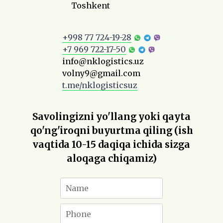
Toshkent
+998 77 724-19-28
+7 969 722-17-50
info@nklogistics.uz
volny9@gmail.com
t.me/nklogisticsuz
Savolingizni yo'llang yoki qayta
qo'ng'iroqni buyurtma qiling (ish
vaqtida 10-15 daqiqa ichida sizga
aloqaga chiqamiz)