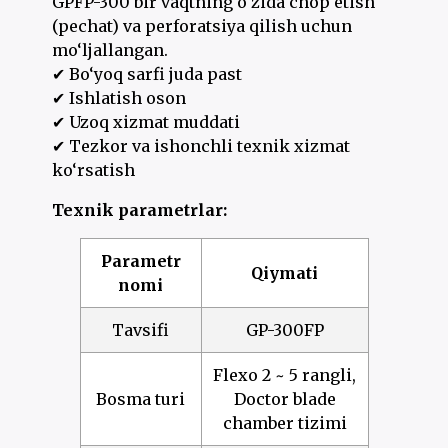
GPFP-300 bir vaqtning o‘zida chop etish
(pechat) va perforatsiya qilish uchun
mo‘ljallangan.
✔ Bo‘yoq sarfi juda past
✔ Ishlatish oson
✔ Uzoq xizmat muddati
✔ Tezkor va ishonchli texnik xizmat
ko‘rsatish
Texnik parametrlar:
Parametr
Qiymati
nomi
Tavsifi
GP-300FP
Flexo 2 ~ 5 rangli,
Bosma turi
Doctor blade
chamber tizimi