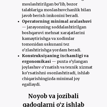
moslashtirilgan bo‘lib, bozor
talablariga moslashuvchanlik bilan
javob berish imkonini beradi.
Operatorning minimal aralashuvi
— jarayonning soddalashtirilgan
boshqaruvi mehnat xarajatlarini
kamaytirishga va xodimlar
tomonidan uskunani tez
o‘zlashtirishga yordam beradi.
Konstruksiyaning ixchamligi va
ergonomikasi
— puxta o‘ylangan
joylashuv o‘rnatish va texnik xizmat
ko‘rsatishni osonlashtiradi, ishlab
chiqarishingizda minimal joy
egallaydi.
Noyob va jozibali
qadoqlarni o‘z ishlab