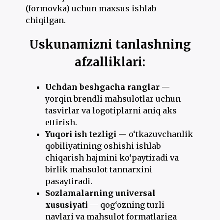
(formovka) uchun maxsus ishlab
chiqilgan.
Uskunamizni tanlashning
afzalliklari:
Uchdan beshgacha ranglar
—
yorqin brendli mahsulotlar uchun
tasvirlar va logotiplarni aniq aks
ettirish.
Yuqori ish tezligi
— o‘tkazuvchanlik
qobiliyatining oshishi ishlab
chiqarish hajmini ko‘paytiradi va
birlik mahsulot tannarxini
pasaytiradi.
Sozlamalarning universal
xususiyati
— qog‘ozning turli
navlari va mahsulot formatlariga