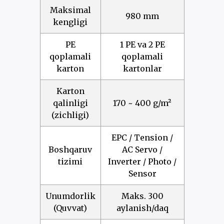
Maksimal
980 mm
kengligi
PE
1 PE va 2 PE
qoplamali
qoplamali
karton
kartonlar
Karton
qalinligi
170 ~ 400 g/m²
(zichligi)
EPC / Tension /
Boshqaruv
AC Servo /
tizimi
Inverter / Photo /
Sensor
Unumdorlik
Maks. 300
(Quvvat)
aylanish/daq