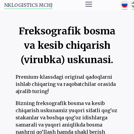
≡
NKLOGISTICS MCHJ
Freksografik bosma
va kesib chiqarish
(virubka) uskunasi.
Premium-klassdagi original qadoqlarni
ishlab chiqaring va raqobatchilar orasida
ajralib turing!
Bizning freksografik bosma va kesib
chiqarish uskunamiz yuqori sifatli qog‘oz
stakanlar va boshqa qog‘oz idishlarga
samarali va yuqori aniqlikda bosma
nashrni qo‘llash hamda shakl berish