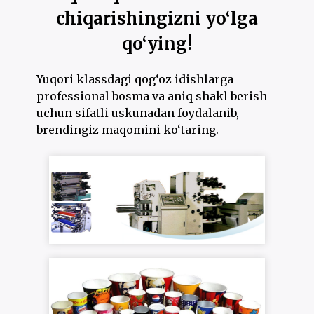
chiqarishingizni yo‘lga
qo‘ying!
Yuqori klassdagi qog‘oz idishlarga
professional bosma va aniq shakl berish
uchun sifatli uskunadan foydalanib,
brendingiz maqomini ko‘taring.