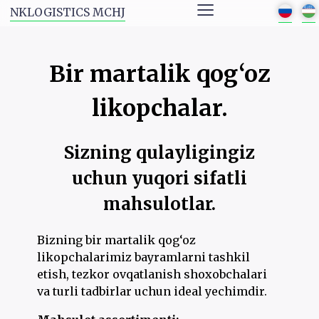
≡
NKLOGISTICS MCHJ
Bir martalik qog‘oz
likopchalar.
Sizning qulayligingiz
uchun yuqori sifatli
mahsulotlar.
Bizning bir martalik qog‘oz
likopchalarimiz bayramlarni tashkil
etish, tezkor ovqatlanish shoxobchalari
va turli tadbirlar uchun ideal yechimdir.