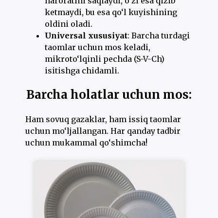
haroratini saqlaydi, o‘zi esa qizib
ketmaydi, bu esa qo‘l kuyishining
oldini oladi.
Universal xususiyat
: Barcha turdagi
taomlar uchun mos keladi,
mikroto‘lqinli pechda (S-V-Ch)
isitishga chidamli.
Barcha holatlar uchun mos:
Ham sovuq gazaklar, ham issiq taomlar
uchun mo‘ljallangan. Har qanday tadbir
uchun mukammal qo‘shimcha!