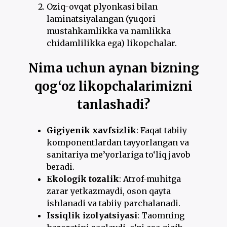
Oziq-ovqat plyonkasi bilan
laminatsiyalangan (yuqori
mustahkamlikka va namlikka
chidamlilikka ega) likopchalar.
Nima uchun aynan bizning
qog‘oz likopchalarimizni
tanlashadi?
Gigiyenik xavfsizlik
: Faqat tabiiy
komponentlardan tayyorlangan va
sanitariya me’yorlariga to‘liq javob
beradi.
Ekologik tozalik
: Atrof-muhitga
zarar yetkazmaydi, oson qayta
ishlanadi va tabiiy parchalanadi.
Issiqlik izolyatsiyasi
: Taomning