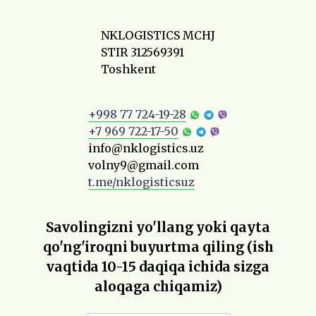
NKLOGISTICS MCHJ
STIR 312569391
Toshkent
+998 77 724-19-28
+7 969 722-17-50
info@nklogistics.uz
volny9@gmail.com
t.me/nklogisticsuz
Savolingizni yo'llang yoki qayta
qo'ng'iroqni buyurtma qiling (ish
vaqtida 10-15 daqiqa ichida sizga
aloqaga chiqamiz)