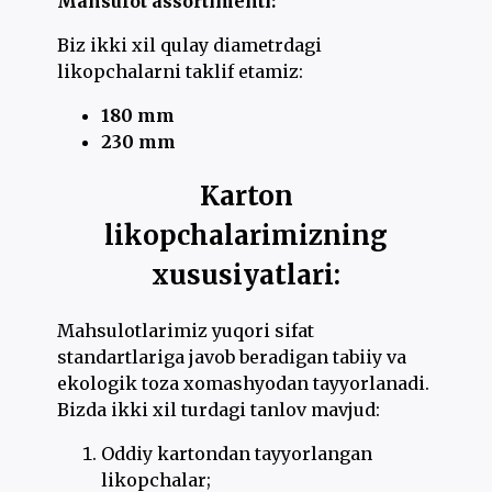
Mahsulot assortimenti:
Biz ikki xil qulay diametrdagi
likopchalarni taklif etamiz:
180 mm
230 mm
Karton
likopchalarimizning
xususiyatlari:
Mahsulotlarimiz yuqori sifat
standartlariga javob beradigan tabiiy va
ekologik toza xomashyodan tayyorlanadi.
Bizda ikki xil turdagi tanlov mavjud:
Oddiy kartondan tayyorlangan
likopchalar;