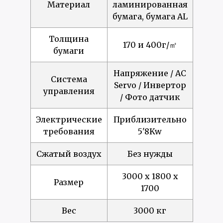
Материал
ламинированная
бумага, бумага AL
Толщина
170 и 400г/㎡
бумаги
Напряжение / AC
Система
Servo / Инвертор
управления
/ Фото датчик
Электрические
Приблизительно
требования
5'8Kw
Сжатый воздух
Без нужды
3000 x 1800 x
Размер
1700
Вес
3000 кг