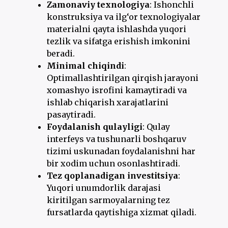
Zamonaviy texnologiya
: Ishonchli
konstruksiya va ilg‘or texnologiyalar
materialni qayta ishlashda yuqori
tezlik va sifatga erishish imkonini
beradi.
Minimal chiqindi
:
Optimallashtirilgan qirqish jarayoni
xomashyo isrofini kamaytiradi va
ishlab chiqarish xarajatlarini
pasaytiradi.
Foydalanish qulayligi
: Qulay
interfeys va tushunarli boshqaruv
tizimi uskunadan foydalanishni har
bir xodim uchun osonlashtiradi.
Tez qoplanadigan investitsiya
:
Yuqori unumdorlik darajasi
kiritilgan sarmoyalarning tez
fursatlarda qaytishiga xizmat qiladi.