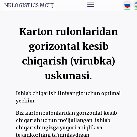
≡
NKLOGISTICS MCHJ
Karton rulonlaridan
gorizontal kesib
chiqarish (virubka)
uskunasi.
Ishlab chiqarish liniyangiz uchun optimal
yechim.
Biz karton rulonlaridan gorizontal kesib
chiqarish uchun mo‘ljallangan, ishlab
chiqarishingizga yuqori aniqlik va
tejamkorlikni ta’minlaydigan