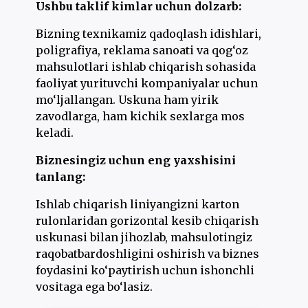
Ushbu taklif kimlar uchun dolzarb:
Bizning texnikamiz qadoqlash idishlari,
poligrafiya, reklama sanoati va qog‘oz
mahsulotlari ishlab chiqarish sohasida
faoliyat yurituvchi kompaniyalar uchun
mo‘ljallangan. Uskuna ham yirik
zavodlarga, ham kichik sexlarga mos
keladi.
Biznesingiz uchun eng yaxshisini
tanlang:
Ishlab chiqarish liniyangizni karton
rulonlaridan gorizontal kesib chiqarish
uskunasi bilan jihozlab, mahsulotingiz
raqobatbardoshligini oshirish va biznes
foydasini ko‘paytirish uchun ishonchli
vositaga ega bo‘lasiz.