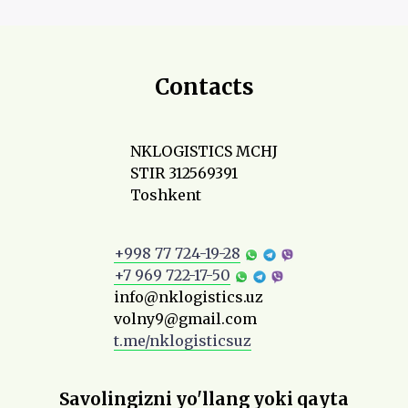
Contacts
NKLOGISTICS MCHJ
STIR 312569391
Toshkent
+998 77 724-19-28
+7 969 722-17-50
info@nklogistics.uz
volny9@gmail.com
t.me/nklogisticsuz
Savolingizni yo'llang yoki qayta