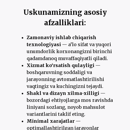
Uskunamizning asosiy
afzalliklari:
Zamonaviy ishlab chiqarish
texnologiyasi
— a’lo sifat va yuqori
unumdorlik korxonangizni birinchi
qadamdanoq muvaffaqiyatli qiladi.
Xizmat ko‘rsatish qulayligi
—
boshqaruvning soddaligi va
jarayonning avtomatlashtirilishi
vaqtingiz va kuchingizni tejaydi.
Shakl va dizayn xilma-xilligi
—
bozordagi ehtiyojlarga mos ravishda
liniyani sozlang, noyob mahsulot
variantlarini taklif eting.
Minimal xarajatlar
—
optimallashtirilgan jarayonlar