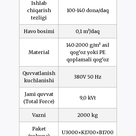
Ishlab
chiqarish
100-140 dona/daq
tezligi
Havo bosimi
0,1 m³/daq
140-2000 g/m² asl
Material
qog‘oz yoki PE
qoplamali qog‘oz
Quvvatlanish
380V 50 Hz
kuchlanishi
Jami quvvat
9,0 kVt
(Total Force)
Vazni
2000 kg
Paket
U3000×K1700×B1700