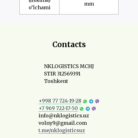
(uskuna)
mm
o‘lchami
Contacts
NKLOGISTICS MCHJ
STIR 312569391
Toshkent
+998 77 724-19-28
+7 969 722-17-50
info@nklogistics.uz
volny9@gmail.com
t.me/nklogisticsuz