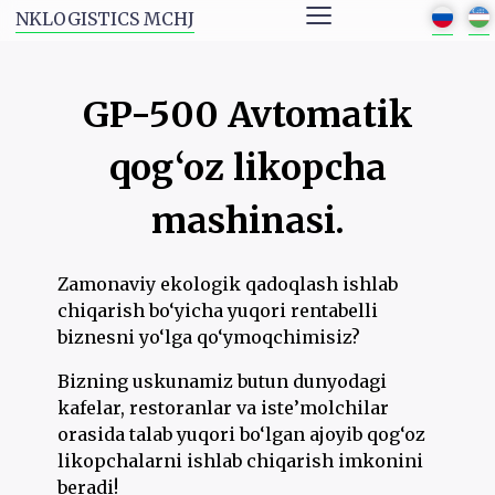
≡
NKLOGISTICS MCHJ
GP-500 Avtomatik
qog‘oz likopcha
mashinasi.
Zamonaviy ekologik qadoqlash ishlab
chiqarish bo‘yicha yuqori rentabelli
biznesni yo‘lga qo‘ymoqchimisiz?
Bizning uskunamiz butun dunyodagi
kafelar, restoranlar va iste’molchilar
orasida talab yuqori bo‘lgan ajoyib qog‘oz
likopchalarni ishlab chiqarish imkonini
beradi!