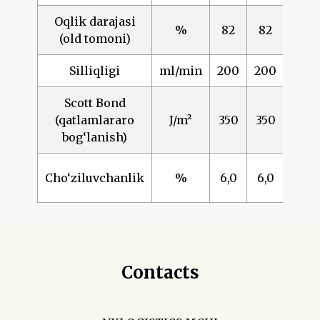
Oqlik darajasi
%
82
82
82
(old tomoni)
Silliqligi
ml/min
200
200
200
Scott Bond
(qatlamlararo
J/m²
350
350
350
bog‘lanish)
Cho‘ziluvchanlik
%
6,0
6,0
6,0
Contacts