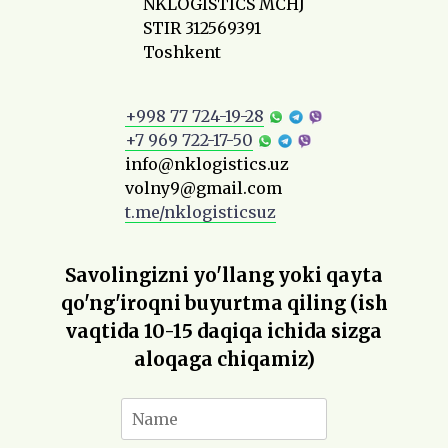
NKLOGISTICS MCHJ
STIR 312569391
Toshkent
+998 77 724-19-28
+7 969 722-17-50
info@nklogistics.uz
volny9@gmail.com
t.me/nklogisticsuz
Savolingizni yo'llang yoki qayta
qo'ng'iroqni buyurtma qiling (ish
vaqtida 10-15 daqiqa ichida sizga
aloqaga chiqamiz)