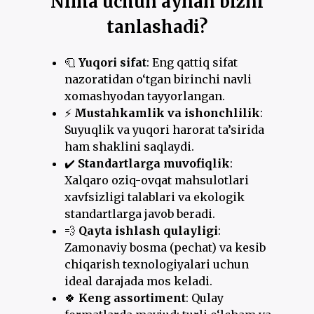
Nima uchun aynan bizni
tanlashadi?
🧻
Yuqori sifat
: Eng qattiq sifat
nazoratidan o‘tgan birinchi navli
xomashyodan tayyorlangan.
⚡️
Mustahkamlik va ishonchlilik
:
Suyuqlik va yuqori harorat ta’sirida
ham shaklini saqlaydi.
✔️
Standartlarga muvofiqlik
:
Xalqaro oziq-ovqat mahsulotlari
xavfsizligi talablari va ekologik
standartlarga javob beradi.
💨
Qayta ishlash qulayligi
:
Zamonaviy bosma (pechat) va kesib
chiqarish texnologiyalari uchun
ideal darajada mos keladi.
🍀
Keng assortiment
: Qulay