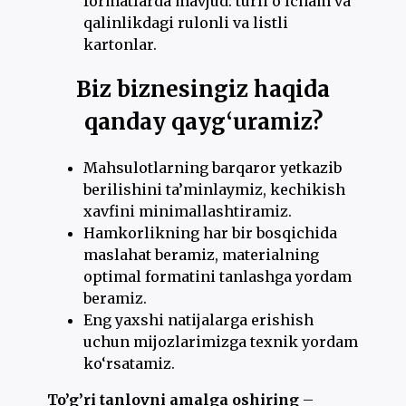
formatlarda mavjud: turli o‘lcham va
qalinlikdagi rulonli va listli
kartonlar.
Biz biznesingiz haqida
qanday qayg‘uramiz?
Mahsulotlarning barqaror yetkazib
berilishini ta’minlaymiz, kechikish
xavfini minimallashtiramiz.
Hamkorlikning har bir bosqichida
maslahat beramiz, materialning
optimal formatini tanlashga yordam
beramiz.
Eng yaxshi natijalarga erishish
uchun mijozlarimizga texnik yordam
ko‘rsatamiz.
To’g’ri tanlovni amalga oshiring
–