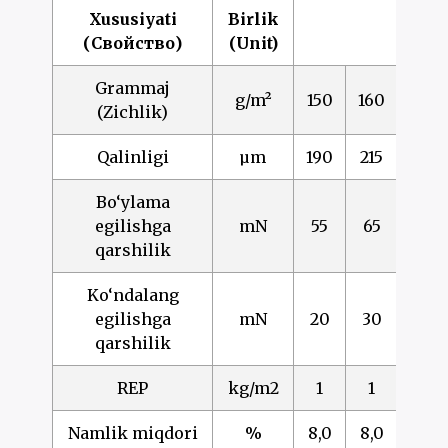
Xususiyati
Birlik
(Свойство)
(Unit)
Grammaj
g/m²
150
160
185
(Zichlik)
Qalinligi
µm
190
215
250
Bo‘ylama
egilishga
mN
55
65
95
qarshilik
Ko‘ndalang
egilishga
mN
20
30
45
qarshilik
REP
kg/m2
1
1
1
Namlik miqdori
%
8,0
8,0
8,0