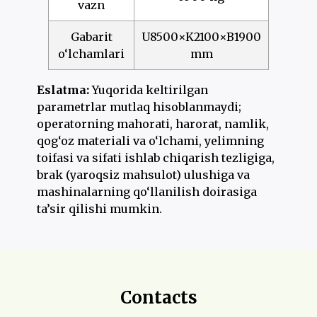
vazn
Gabarit
U8500×K2100×B1900
o‘lchamlari
mm
Eslatma:
Yuqorida keltirilgan
parametrlar mutlaq hisoblanmaydi;
operatorning mahorati, harorat, namlik,
qog‘oz materiali va o‘lchami, yelimning
toifasi va sifati ishlab chiqarish tezligiga,
brak (yaroqsiz mahsulot) ulushiga va
mashinalarning qo‘llanilish doirasiga
ta’sir qilishi mumkin.
Contacts