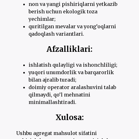
non va yangi pishiriqlarni yetkazib
berish uchun ekologik toza
yechimlar;
quritilgan mevalar va yong‘oqlarni
qadoqlash variantlari.
Afzalliklari:
ishlatish qulayligi va ishonchliligi;
yuqori unumdorlik va barqarorlik
bilan ajralib turadi;
doimiy operator aralashuvini talab
qilmaydi, qo‘l mehnatini
minimallashtiradi.
Xulosa:
Ushbu agregat mahsulot sifatini