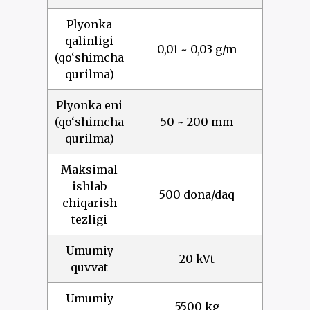
Plyonka
qalinligi
0,01 ~ 0,03 g/m
(qo‘shimcha
qurilma)
Plyonka eni
(qo‘shimcha
50 ~ 200 mm
qurilma)
Maksimal
ishlab
500 dona/daq
chiqarish
tezligi
Umumiy
20 kVt
quvvat
Umumiy
5500 kg