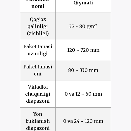
Qiymati
nomi
Qog‘oz
qalinligi
35 ~ 80 g/m²
(zichligi)
Paket tanasi
120 ~ 720 mm
uzunligi
Paket tanasi
80 ~ 330 mm
eni
Vkladka
chuqurligi
0 va 12 ~ 60 mm
diapazoni
Yon
buklanish
0 va 24 ~ 120 mm
diapazoni