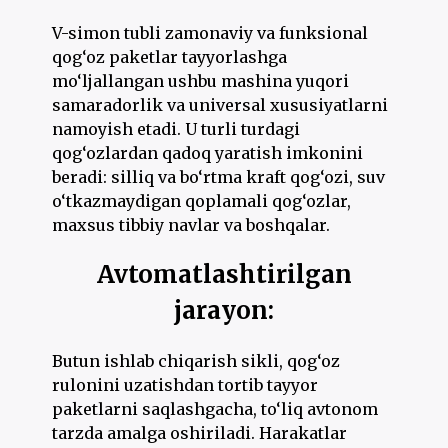
V-simon tubli zamonaviy va funksional
qog‘oz paketlar tayyorlashga
mo‘ljallangan ushbu mashina yuqori
samaradorlik va universal xususiyatlarni
namoyish etadi. U turli turdagi
qog‘ozlardan qadoq yaratish imkonini
beradi: silliq va bo‘rtma kraft qog‘ozi, suv
o‘tkazmaydigan qoplamali qog‘ozlar,
maxsus tibbiy navlar va boshqalar.
Avtomatlashtirilgan
jarayon:
Butun ishlab chiqarish sikli, qog‘oz
rulonini uzatishdan tortib tayyor
paketlarni saqlashgacha, to‘liq avtonom
tarzda amalga oshiriladi. Harakatlar