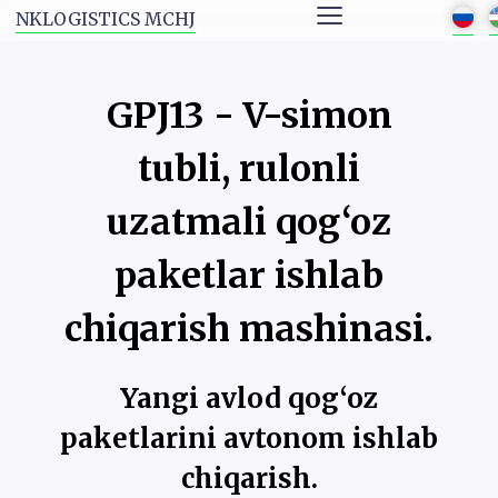
≡
NKLOGISTICS MCHJ
GPJ13 - V-simon
tubli, rulonli
uzatmali qog‘oz
paketlar ishlab
chiqarish mashinasi.
Yangi avlod qog‘oz
paketlarini avtonom ishlab
chiqarish.