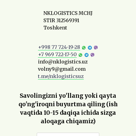
NKLOGISTICS MCHJ
STIR 312569391
Toshkent
+998 77 724-19-28
+7 969 722-17-50
info@nklogistics.uz
volny9@gmail.com
t.me/nklogisticsuz
Savolingizni yo'llang yoki qayta
qo'ng'iroqni buyurtma qiling (ish
vaqtida 10-15 daqiqa ichida sizga
aloqaga chiqamiz)