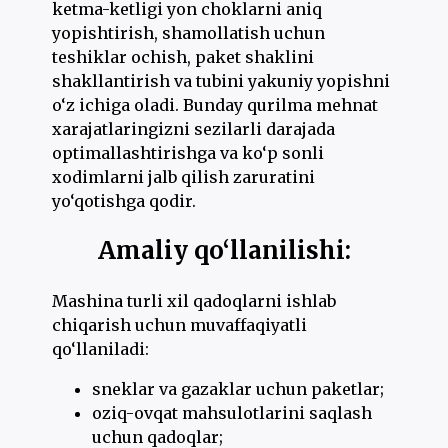
ketma-ketligi yon choklarni aniq
yopishtirish, shamollatish uchun
teshiklar ochish, paket shaklini
shakllantirish va tubini yakuniy yopishni
o‘z ichiga oladi. Bunday qurilma mehnat
xarajatlaringizni sezilarli darajada
optimallashtirishga va ko‘p sonli
xodimlarni jalb qilish zaruratini
yo‘qotishga qodir.
Amaliy qo‘llanilishi:
Mashina turli xil qadoqlarni ishlab
chiqarish uchun muvaffaqiyatli
qo‘llaniladi:
sneklar va gazaklar uchun paketlar;
oziq-ovqat mahsulotlarini saqlash
uchun qadoqlar;