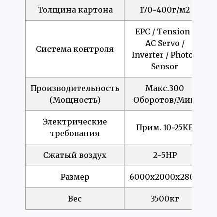
Толщина картона
170~400г/м2
EPC / Tension /
AC Servo /
Система контроля
Inverter / Photo /
Sensor
Производительность
Макс.300
(Мощность)
Оборотов/Мин
Электрические
Прим. 10~25КВ
требования
Сжатый воздух
2~5HP
Размер
6000x2000x2800
Вес
3500кг