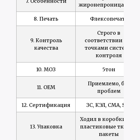
7. Особенности
жиронепроницаемый
8. Печать
Флексопечать
Строго в
9. Контроль
соответствии с 27
качества
точками системы
контроля
10. МОЗ
5тон
Приемлемо, без
11. OEM
проблем
12. Сертификация
ЗС, КЭЛ, CMA, SGS
Ходил в коробки или
13. Упаковка
пластиковые тканые
пакеты