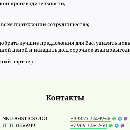
кой производительности;
 всем протяжении сотрудничества;
обрать лучшие предложения для Вас, удивить нов
пной ценой и наладить долгосрочное взаимовыгодн
ный партнер!
Контакты
NKLOGISTICS ООО
+998 77 724-19-28
ИНН 312569391
+7 969 722-17-50