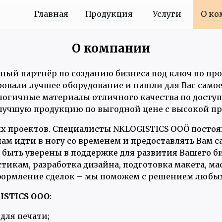
Главная
Продукция
Услуги
О ко
О компании
ный партнёр по созданию бизнеса под ключ по пр
овали лучшее оборудование и нашли для Вас самое
логичные материалы отличного качества по досту
 лучшую продукцию по выгодной цене с высокой п
х проектов. Специалисты NKLOGISTICS OOÖ посто
нам идти в ногу со временем и предоставлять Вам
быть уверены в поддержке для развития Вашего би
тикам, разработка дизайна, подготовка макета, м
ормление сделок – мы поможем с решением любых
ISTICS OOO
:
для печати;